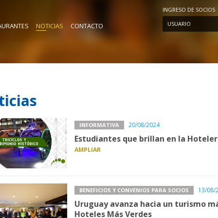
INGRESO DE SOCIOS
USUARIO
AURANTES
NOTICIAS
CONTACTO
icias
20/08/2024
INFORMATIVA
Estudiantes que brillan en la Hotele
AMPLIAR
13/08/
BENEFICIOS Y CONVENIOS PARA SOCIOS
Uruguay avanza hacia un turismo má
Hoteles Más Verdes