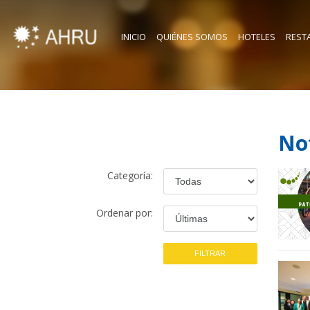
INICIO
QUIÉNES SOMOS
HOTELES
REST
Not
Categoría:
Ordenar por: