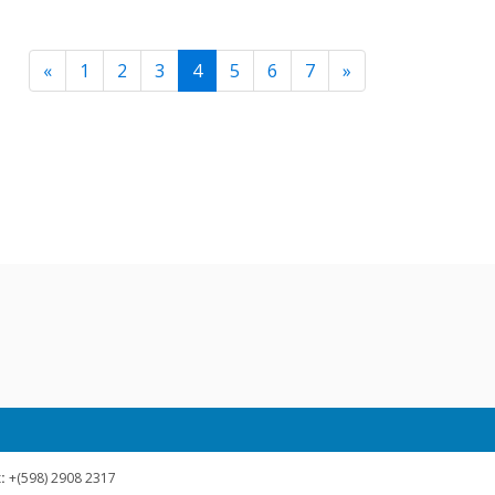
Previous
Next
«
1
2
3
4
5
6
7
»
:
+(598) 2908 2317